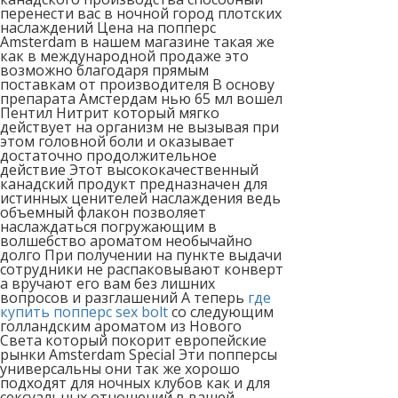
перенести вас в ночной город плотских
наслаждений Цена на попперс
Amsterdam в нашем магазине такая же
как в международной продаже это
возможно благодаря прямым
поставкам от производителя В основу
препарата Амстердам нью 65 мл вошел
Пентил Нитрит который мягко
действует на организм не вызывая при
этом головной боли и оказывает
достаточно продолжительное
действие Этот высококачественный
канадский продукт предназначен для
истинных ценителей наслаждения ведь
объемный флакон позволяет
наслаждаться погружающим в
волшебство ароматом необычайно
долго При получении на пункте выдачи
сотрудники не распаковывают конверт
а вручают его вам без лишних
вопросов и разглашений А теперь
где
купить попперс sex bolt
со следующим
голландским ароматом из Нового
Света который покорит европейские
рынки Amsterdam Special Эти попперсы
универсальны они так же хорошо
подходят для ночных клубов как и для
сексуальных отношений в вашей