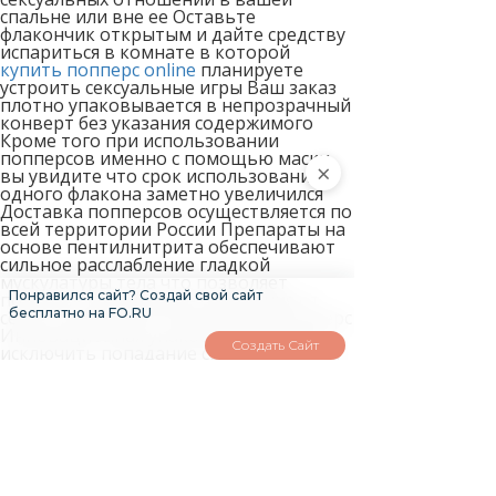
спальне или вне ее Оставьте
флакончик открытым и дайте средству
испариться в комнате в которой
купить попперс online
планируете
устроить сексуальные игры Ваш заказ
плотно упаковывается в непрозрачный
конверт без указания содержимого
Кроме того при использовании
попперсов именно с помощью маски
×
вы увидите что срок использования
одного флакона заметно увеличился
Доставка попперсов осуществляется по
всей территории России Препараты на
основе пентилнитрита обеспечивают
сильное расслабление гладкой
мускулатуры тела что позволяет
Понравился сайт? Создай свой сайт
получить сильнейшие ощущения от
бесплатно на FO.RU
секса Попробуйте потрясающий поперс
Инновационная упаковка позволяет
Создать Сайт
исключить попадание света и воздуха
во флакончик попперсов тем самым
продлевая срок его использования
Почтой России Время доставки в
зависимости от региона составляет от
8 х до 69 дней Закажите попперс
Amsterdam New прямо сейчас и мы
организуем удобный самовывоз рядом
с метро ВДНХ В течении 8 х суток мы