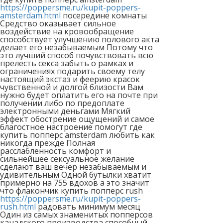
https://poppersme.ru/kupit-poppers-
amsterdam.html
посередине комнаты
Средство оказывает сильное
воздействие на кровообращение
способствует улучшению полового акта
делает его незабываемым Потому что
это лучший способ почувствовать всю
прелесть секса забыть о рамках и
ограничениях подарить своему телу
настоящий экстаз и феерию красок
чувственной и долгой близости Вам
нужно будет оплатить его на почте при
получении либо по предоплате
электронными деньгами Мягкий
эффект обострение ощущений и самое
благостное настроение помогут где
купить попперс amsterdam любить как
никогда прежде Полная
расслабленность комфорт и
сильнейшее сексуальное желание
сделают ваш вечер незабываемым и
удивительным Одной бутылки хватит
примерно на 755 вдохов а это значит
что флакончик купить попперс rush
https://poppersme.ru/kupit-poppers-
rush.html
радовать минимум месяц
Один из самых знаменитых попперсов
канадского производства способный