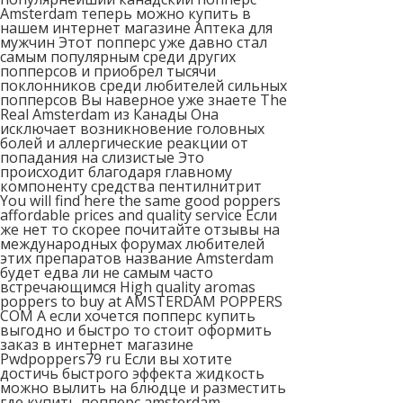
Amsterdam теперь можно купить в
нашем интернет магазине Аптека для
мужчин Этот попперс уже давно стал
самым популярным среди других
попперсов и приобрел тысячи
поклонников среди любителей сильных
попперсов Вы наверное уже знаете The
Real Amsterdam из Канады Она
исключает возникновение головных
болей и аллергические реакции от
попадания на слизистые Это
происходит благодаря главному
компоненту средства пентилнитрит
You will find here the same good poppers
affordable prices and quality service Если
же нет то скорее почитайте отзывы на
международных форумах любителей
этих препаратов название Amsterdam
будет едва ли не самым часто
встречающимся High quality aromas
poppers to buy at AMSTERDAM POPPERS
COM А если хочется попперс купить
выгодно и быстро то стоит оформить
заказ в интернет магазине
Pwdpoppers79 ru Если вы хотите
достичь быстрого эффекта жидкость
можно вылить на блюдце и разместить
где купить попперс amsterdam