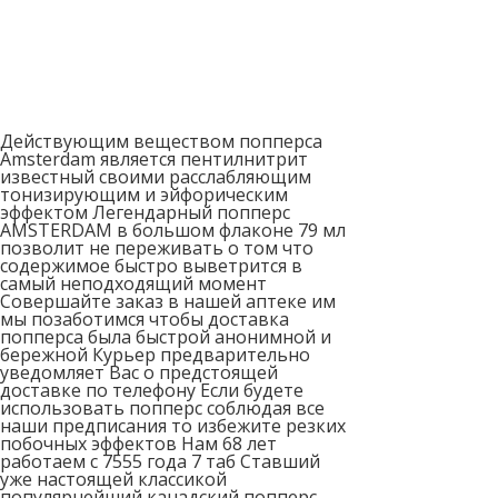
Действующим веществом попперса
Amsterdam является пентилнитрит
известный своими расслабляющим
тонизирующим и эйфорическим
эффектом Легендарный попперс
AMSTERDAM в большом флаконе 79 мл
позволит не переживать о том что
содержимое быстро выветрится в
самый неподходящий момент
Совершайте заказ в нашей аптеке им
мы позаботимся чтобы доставка
попперса была быстрой анонимной и
бережной Курьер предварительно
уведомляет Вас о предстоящей
доставке по телефону Если будете
использовать попперс соблюдая все
наши предписания то избежите резких
побочных эффектов Нам 68 лет
работаем с 7555 года 7 таб Ставший
уже настоящей классикой
популярнейший канадский попперс